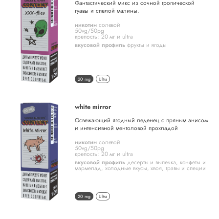
Фантастический микс из сочной тропической
гуавы и спелой малины.
никотин
солевой
50vg/50pg
крепость: 20 мг и ultra
вкусовой профиль
фрукты и ягоды
20 mg
Ultra
white mirror
Освежающий ягодный леденец с пряным анисом
и интенсивной ментоловой прохладой
никотин
солевой
50vg/50pg
крепость: 20 мг и ultra
вкусовой профиль
десерты и выпечка
,
конфеты и
мармелад
,
холодные вкусы
,
хвоя, травы и специи
20 mg
Ultra