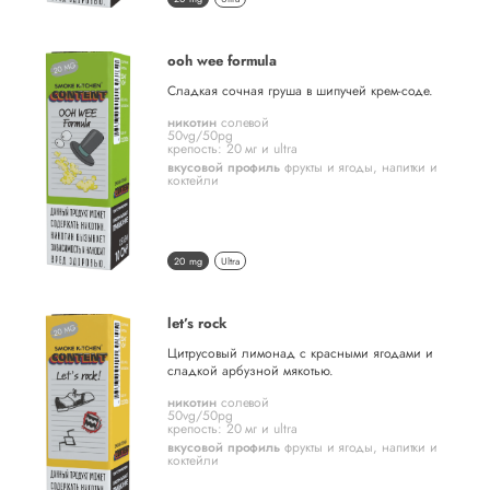
ooh wee formula
Сладкая сочная груша в шипучей крем-соде.
никотин
солевой
50vg/50pg
крепость: 20 мг и ultra
вкусовой профиль
фрукты и ягоды
,
напитки и
коктейли
20 mg
Ultra
let’s rock
Цитрусовый лимонад с красными ягодами и
сладкой арбузной мякотью.
никотин
солевой
50vg/50pg
крепость: 20 мг и ultra
вкусовой профиль
фрукты и ягоды
,
напитки и
коктейли