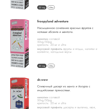
20 mg
Ultra
froopyland adventure
Насыщенное сочетание красных фруктов с
нотками абсента и ментола.
никотин
солевой
50vg/50pg
крепость: 20 мг и ultra
вкусовой профиль
фрукты и ягоды
,
напитки и
коктейли
,
холодные вкусы
20 mg
Ultra
dr.wow
Сливочный десерт из манго и йогурта с
индийскими пряностями.
никотин
солевой
50vg/50pg
крепость: 20 мг и ultra
вкусовой профиль
десерты и выпечка
,
хвоя,