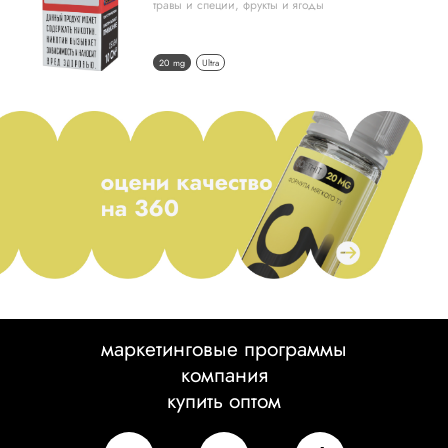
травы и специи
,
фрукты и ягоды
20 mg
Ultra
маркетинговые программы
компания
купить оптом