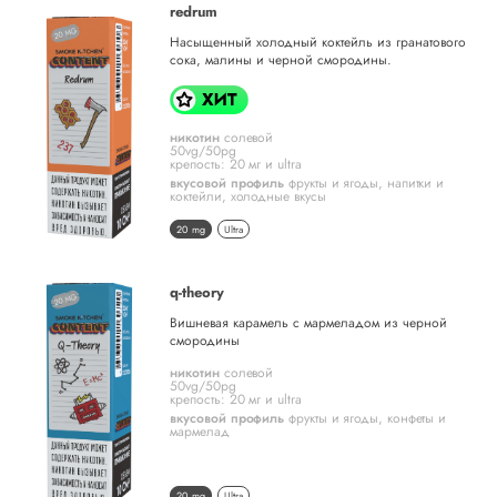
redrum
Насыщенный холодный коктейль из гранатового
сока, малины и черной смородины.
никотин
солевой
50vg/50pg
крепость: 20 мг и ultra
вкусовой профиль
фрукты и ягоды
,
напитки и
коктейли
,
холодные вкусы
20 mg
Ultra
q-theory
Вишневая карамель с мармеладом из черной
смородины
никотин
солевой
50vg/50pg
крепость: 20 мг и ultra
вкусовой профиль
фрукты и ягоды
,
конфеты и
мармелад
20 mg
Ultra